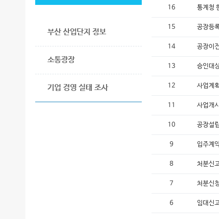
16
통계청 
국가
농공
15
공장등록
부산 산업단지 정보
14
공장이전
소통광장
13
승인대상
12
사업계획
기업 경영 실태 조사
11
사업개시
10
공장설립
9
입주계약
8
처분신고
7
처분신청
6
임대신고