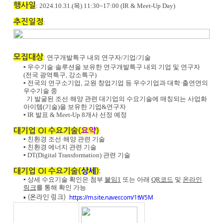
행사일
:
2024.10.31.(목) 11:30~17:00 (
IR & Meet-Up Day
)
추진일정
:
모집대상
: 연구개발특구 내외 연구자/기업/기술
▪
우수기술·솔루션을 보유한 연구개발특구 내외 기업 및 연구자
(전국 광역특구, 강소특구)
▪
전국의 연구소기업, 교원 창업기업 등 우수기업과 대학·출연연의
우수기술 중
기 발굴된 조선·해양 관련 대기업의 수요기술에 매칭되는 사업화
아이템(기술)을 보유한 기업&연구자
▪ IR 발표 & Meet-Up 8개사 선정 예정
대기업 OI 수요기술(
요약
)
:
▪
친환경 조선·해양 관련 기술
▪
친환경 에너지 관련 기술
▪
DT(Digital Transformation) 관련 기술
대기업 OI 수요기술(
상세
)
:
▪ 상세 수요기술 확인은 첨부
붙임1
또는 아래
QR코드
및
온라인
링크
를 통해 확인 가능
https://m.site.naver.com/1tW5M
▪ (온라인 링크)