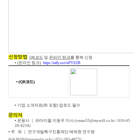
신청방법
:
QR코드
및
온라인 링크
를 통해 신청
▪ (온라인 링크)
https://tally.so/r/nPYEZB
▪ (QR코드)
▪ 기업 소개자료(IR 포함) 업로드 필수
문의처
:
▪ 운용사
｜
㈜
마이윌 이동우 이사 (vman55@mywill.co.kr / 010-45
26-4234)
▪ 주 최 ｜
연구개발특구진흥재단 배제현 연구원
(bjh3620@innopolis.or.kr / 051-293-4875)