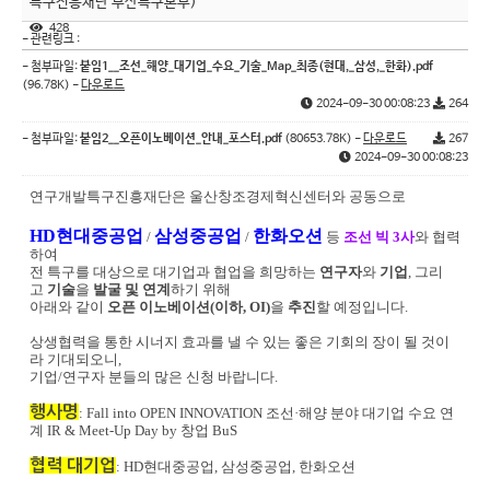
특구진흥재단 부산특구본부)
428
- 관련링크 :
- 첨부파일:
붙임1__조선_해양_대기업_수요_기술_Map_최종(현대,_삼성,_한화).pdf
(96.78K) -
다운로드
2024-09-30 00:08:23
264
- 첨부파일:
붙임2__오픈이노베이션_안내_포스터.pdf
(80653.78K) -
다운로드
267
2024-09-30 00:08:23
연구개발특구진흥재단은 울산창조경제혁신센터와 공동으로
HD현대중공업
삼성중공업
한화오션
/
/
등
조선 빅 3사
와 협력
하여
전 특구를 대상으로 대기업과 협업을 희망하는
연구자
와
기업
, 그리
고
기술
을
발굴 및 연계
하기 위해
아래와 같이
오픈 이노베이션(이하, OI)
을
추진
할 예정입니다.
상생협력을 통한 시너지 효과를 낼 수 있는 좋은 기회의 장이 될 것이
라 기대되오니,
기업/연구자 분들의 많은 신청 바랍니다.
행사명
: Fall into OPEN INNOVATION 조선·해양 분야 대기업 수요 연
계 IR & Meet-Up Day by 창업 BuS
협력 대기업
:
HD현대중공업, 삼성중공업, 한화오션